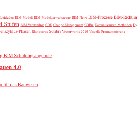
BIM-Prozesse
BIM-Richtlin
Leitfaden
BIM-Modell
BIM-Modellierwerkzeuge
BIM-News
 Stufen
BIM Verständnis
CDE
Change Management
COBie
Datenaustausch Methoden
D
benszyklus-Phasen
Solibri
Rhinoceros
Vectorworks 2016
Visuelle Programmierung
auen 4.0