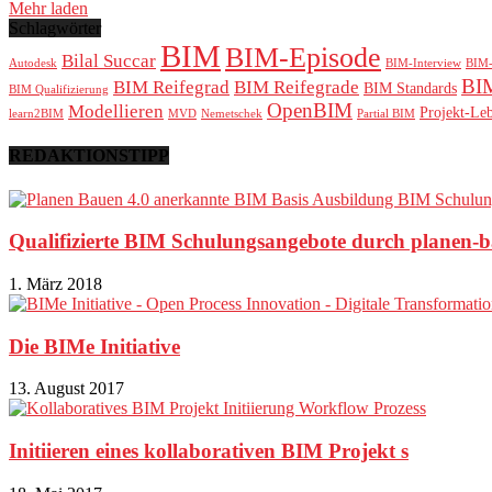
Mehr laden
Schlagwörter
BIM
BIM-Episode
Bilal Succar
Autodesk
BIM-Interview
BIM-
BIM
BIM Reifegrad
BIM Reifegrade
BIM Standards
BIM Qualifizierung
OpenBIM
Modellieren
Projekt-Le
learn2BIM
MVD
Nemetschek
Partial BIM
REDAKTIONSTIPP
Qualifizierte BIM Schulungsangebote durch planen-b
1. März 2018
Die BIMe Initiative
13. August 2017
Initiieren eines kollaborativen BIM Projekt s