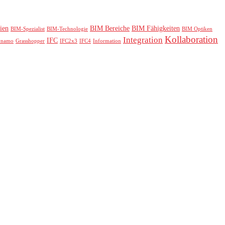
ien
BIM Bereiche
BIM Fähigkeiten
BIM-Spezialist
BIM-Technologie
BIM Optiken
Kollaboration
Integration
IFC
ynamo
Grasshopper
IFC2x3
IFC4
Information