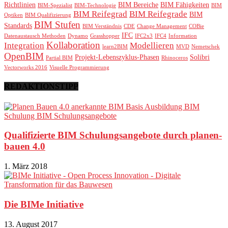
Richtlinien
BIM Bereiche
BIM Fähigkeiten
BIM-Spezialist
BIM-Technologie
BIM
BIM Reifegrad
BIM Reifegrade
BIM
Optiken
BIM Qualifizierung
BIM Stufen
Standards
BIM Verständnis
CDE
Change Management
COBie
IFC
Datenaustausch Methoden
Dynamo
Grasshopper
IFC2x3
IFC4
Information
Kollaboration
Integration
Modellieren
learn2BIM
MVD
Nemetschek
OpenBIM
Projekt-Lebenszyklus-Phasen
Solibri
Partial BIM
Rhinoceros
Vectorworks 2016
Visuelle Programmierung
REDAKTIONSTIPP
Qualifizierte BIM Schulungsangebote durch planen-
bauen 4.0
1. März 2018
Die BIMe Initiative
13. August 2017