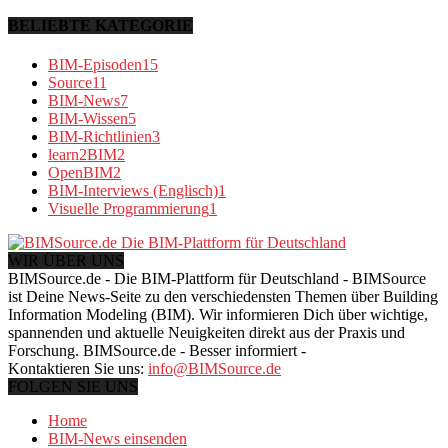
BELIEBTE KATEGORIE
BIM-Episoden
15
Source
11
BIM-News
7
BIM-Wissen
5
BIM-Richtlinien
3
learn2BIM
2
OpenBIM
2
BIM-Interviews (Englisch)
1
Visuelle Programmierung
1
WIR ÜBER UNS
BIMSource.de - Die BIM-Plattform für Deutschland - BIMSource
ist Deine News-Seite zu den verschiedensten Themen über Building
Information Modeling (BIM). Wir informieren Dich über wichtige,
spannenden und aktuelle Neuigkeiten direkt aus der Praxis und
Forschung. BIMSource.de - Besser informiert -
Kontaktieren Sie uns:
info@BIMSource.de
FOLGEN SIE UNS
Home
BIM-News einsenden