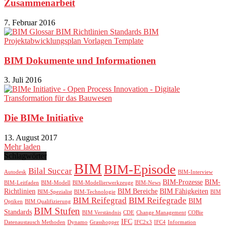
Zusammenarbeit
7. Februar 2016
BIM Dokumente und Informationen
3. Juli 2016
Die BIMe Initiative
13. August 2017
Mehr laden
Schlagwörter
BIM
BIM-Episode
Bilal Succar
Autodesk
BIM-Interview
BIM-Prozesse
BIM-
BIM-Leitfaden
BIM-Modell
BIM-Modellierwerkzeuge
BIM-News
Richtlinien
BIM Bereiche
BIM Fähigkeiten
BIM-Spezialist
BIM-Technologie
BIM
BIM Reifegrad
BIM Reifegrade
BIM
Optiken
BIM Qualifizierung
BIM Stufen
Standards
BIM Verständnis
CDE
Change Management
COBie
IFC
Datenaustausch Methoden
Dynamo
Grasshopper
IFC2x3
IFC4
Information