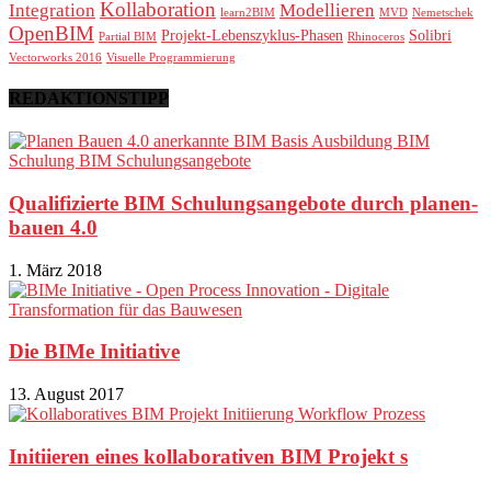
Kollaboration
Integration
Modellieren
learn2BIM
MVD
Nemetschek
OpenBIM
Projekt-Lebenszyklus-Phasen
Solibri
Partial BIM
Rhinoceros
Vectorworks 2016
Visuelle Programmierung
REDAKTIONSTIPP
Qualifizierte BIM Schulungsangebote durch planen-
bauen 4.0
1. März 2018
Die BIMe Initiative
13. August 2017
Initiieren eines kollaborativen BIM Projekt s