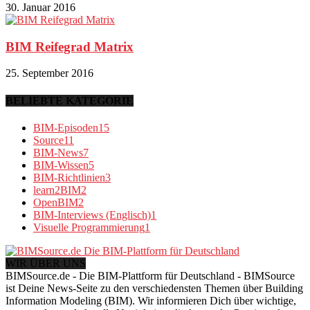
30. Januar 2016
BIM Reifegrad Matrix
25. September 2016
BELIEBTE KATEGORIE
BIM-Episoden
15
Source
11
BIM-News
7
BIM-Wissen
5
BIM-Richtlinien
3
learn2BIM
2
OpenBIM
2
BIM-Interviews (Englisch)
1
Visuelle Programmierung
1
WIR ÜBER UNS
BIMSource.de - Die BIM-Plattform für Deutschland - BIMSource
ist Deine News-Seite zu den verschiedensten Themen über Building
Information Modeling (BIM). Wir informieren Dich über wichtige,