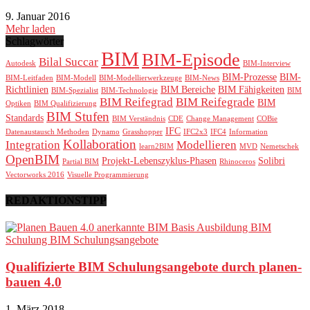
9. Januar 2016
Mehr laden
Schlagwörter
BIM
BIM-Episode
Bilal Succar
Autodesk
BIM-Interview
BIM-Prozesse
BIM-
BIM-Leitfaden
BIM-Modell
BIM-Modellierwerkzeuge
BIM-News
Richtlinien
BIM Bereiche
BIM Fähigkeiten
BIM-Spezialist
BIM-Technologie
BIM
BIM Reifegrad
BIM Reifegrade
BIM
Optiken
BIM Qualifizierung
BIM Stufen
Standards
BIM Verständnis
CDE
Change Management
COBie
IFC
Datenaustausch Methoden
Dynamo
Grasshopper
IFC2x3
IFC4
Information
Kollaboration
Integration
Modellieren
learn2BIM
MVD
Nemetschek
OpenBIM
Projekt-Lebenszyklus-Phasen
Solibri
Partial BIM
Rhinoceros
Vectorworks 2016
Visuelle Programmierung
REDAKTIONSTIPP
Qualifizierte BIM Schulungsangebote durch planen-
bauen 4.0
1. März 2018