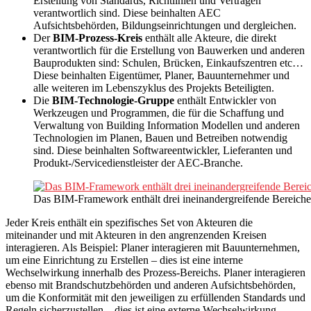
Erstellung von Standards, Richtlinien und Verträgen
verantwortlich sind. Diese beinhalten AEC
Aufsichtsbehörden, Bildungseinrichtungen und dergleichen.
Der
BIM-Prozess-Kreis
enthält alle Akteure, die direkt
verantwortlich für die Erstellung von Bauwerken und anderen
Bauprodukten sind: Schulen, Brücken, Einkaufszentren etc…
Diese beinhalten Eigentümer, Planer, Bauunternehmer und
alle weiteren im Lebenszyklus des Projekts Beteiligten.
Die
BIM-Technologie-Gruppe
enthält Entwickler von
Werkzeugen und Programmen, die für die Schaffung und
Verwaltung von Building Information Modellen und anderen
Technologien im Planen, Bauen und Betreiben notwendig
sind. Diese beinhalten Softwareentwickler, Lieferanten und
Produkt-/Servicedienstleister der AEC-Branche.
Das BIM-Framework enthält drei ineinandergreifende Bereiche
Jeder Kreis enthält ein spezifisches Set von Akteuren die
miteinander und mit Akteuren in den angrenzenden Kreisen
interagieren. Als Beispiel: Planer interagieren mit Bauunternehmen,
um eine Einrichtung zu Erstellen – dies ist eine interne
Wechselwirkung innerhalb des Prozess-Bereichs. Planer interagieren
ebenso mit Brandschutzbehörden und anderen Aufsichtsbehörden,
um die Konformität mit den jeweiligen zu erfüllenden Standards und
Regeln sicherzustellen – dies ist eine externe Wechselwirkung