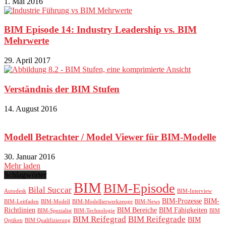
1. Mai 2016
BIM Episode 14: Industry Leadership vs. BIM
Mehrwerte
29. April 2017
Verständnis der BIM Stufen
14. August 2016
Modell Betrachter / Model Viewer für BIM-Modelle
30. Januar 2016
Mehr laden
Schlagwörter
BIM
BIM-Episode
Bilal Succar
Autodesk
BIM-Interview
BIM-Prozesse
BIM-
BIM-Leitfaden
BIM-Modell
BIM-Modellierwerkzeuge
BIM-News
Richtlinien
BIM Bereiche
BIM Fähigkeiten
BIM-Spezialist
BIM-Technologie
BIM
BIM Reifegrad
BIM Reifegrade
BIM
Optiken
BIM Qualifizierung