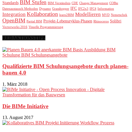
BIM Stufen
Standards
BIM Verständnis
CDE
Change Management
COBie
IFC
Datenaustausch Methoden
Dynamo
Grasshopper
IFC2x3
IFC4
Information
Kollaboration
Integration
Modellieren
learn2BIM
MVD
Nemetschek
OpenBIM
Projekt-Lebenszyklus-Phasen
Solibri
Partial BIM
Rhinoceros
Vectorworks 2016
Visuelle Programmierung
REDAKTIONSTIPP
Qualifizierte BIM Schulungsangebote durch planen-
bauen 4.0
1. März 2018
Die BIMe Initiative
13. August 2017