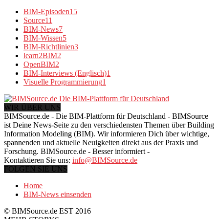
BIM-Episoden
15
Source
11
BIM-News
7
BIM-Wissen
5
BIM-Richtlinien
3
learn2BIM
2
OpenBIM
2
BIM-Interviews (Englisch)
1
Visuelle Programmierung
1
WIR ÜBER UNS
BIMSource.de - Die BIM-Plattform für Deutschland - BIMSource
ist Deine News-Seite zu den verschiedensten Themen über Building
Information Modeling (BIM). Wir informieren Dich über wichtige,
spannenden und aktuelle Neuigkeiten direkt aus der Praxis und
Forschung. BIMSource.de - Besser informiert -
Kontaktieren Sie uns:
info@BIMSource.de
FOLGEN SIE UNS
Home
BIM-News einsenden
© BIMSource.de EST 2016